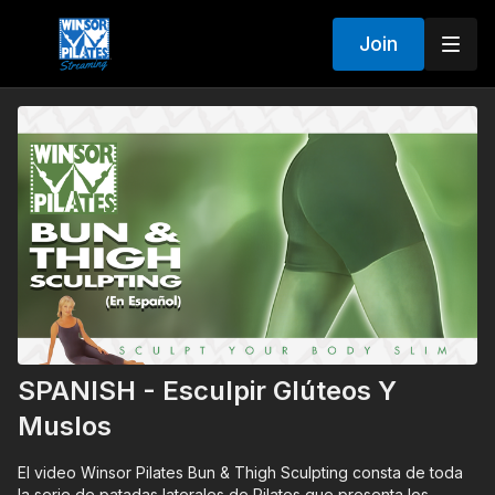
Join
SPANISH - Esculpir Glúteos Y
Muslos
El video Winsor Pilates Bun & Thigh Sculpting consta de toda
la serie de patadas laterales de Pilates que presenta los