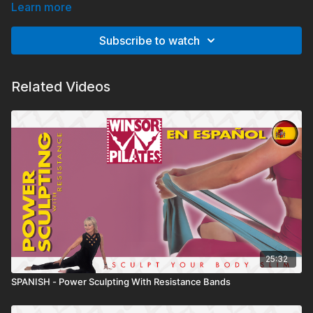
cardíaco y pondrá tu cuerpo en movimiento.
Learn more
Subscribe to watch
Related Videos
25:32
SPANISH - Power Sculpting With Resistance Bands